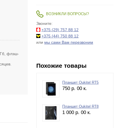
ВОЗНИКЛИ ВОПРОСЫ?
Звоните:
+375 (29)
757 88 12
+375 (44)
750 88 12
или
мы сами Вам перезвоним
 Гб, флэш-
сяцев.
Похожие товары
Планшет Oukitel RT5
750
р.
00
к.
Планшет Oukitel RT8
1 000
р.
00
к.