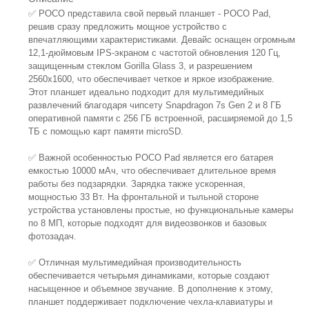
✅ POCO представила свой первый планшет - POCO Pad,
решив сразу предложить мощное устройство с
впечатляющими характеристиками. Девайс оснащен огромным
12,1-дюймовым IPS-экраном с частотой обновления 120 Гц,
защищенным стеклом Gorilla Glass 3, и разрешением
2560x1600, что обеспечивает четкое и яркое изображение.
Этот планшет идеально подходит для мультимедийных
развлечений благодаря чипсету Snapdragon 7s Gen 2 и 8 ГБ
оперативной памяти с 256 ГБ встроенной, расширяемой до 1,5
ТБ с помощью карт памяти microSD.
✅ Важной особенностью POCO Pad является его батарея
емкостью 10000 мАч, что обеспечивает длительное время
работы без подзарядки. Зарядка также ускоренная,
мощностью 33 Вт. На фронтальной и тыльной стороне
устройства установлены простые, но функциональные камеры
по 8 МП, которые подходят для видеозвонков и базовых
фотозадач.
✅ Отличная мультимедийная производительность
обеспечивается четырьмя динамиками, которые создают
насыщенное и объемное звучание. В дополнение к этому,
планшет поддерживает подключение чехла-клавиатуры и