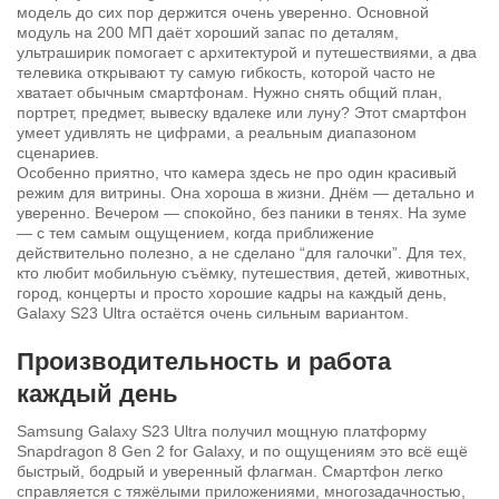
модель до сих пор держится очень уверенно. Основной
модуль на 200 МП даёт хороший запас по деталям,
ультраширик помогает с архитектурой и путешествиями, а два
телевика открывают ту самую гибкость, которой часто не
хватает обычным смартфонам. Нужно снять общий план,
портрет, предмет, вывеску вдалеке или луну? Этот смартфон
умеет удивлять не цифрами, а реальным диапазоном
сценариев.
Особенно приятно, что камера здесь не про один красивый
режим для витрины. Она хороша в жизни. Днём — детально и
уверенно. Вечером — спокойно, без паники в тенях. На зуме
— с тем самым ощущением, когда приближение
действительно полезно, а не сделано “для галочки”. Для тех,
кто любит мобильную съёмку, путешествия, детей, животных,
город, концерты и просто хорошие кадры на каждый день,
Galaxy S23 Ultra остаётся очень сильным вариантом.
Производительность и работа
каждый день
Samsung Galaxy S23 Ultra получил мощную платформу
Snapdragon 8 Gen 2 for Galaxy, и по ощущениям это всё ещё
быстрый, бодрый и уверенный флагман. Смартфон легко
справляется с тяжёлыми приложениями, многозадачностью,