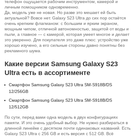
телефон ощущается рабочим инструментом, камерой и
личным помощником одновременно.
Да, модель уже не новая. Но разве это мешает ей быть
актуальной? Вовсе нет. Galaxy S23 Ultra до сих пор остаётся
очень крепким флагманом: с большим и ярким экраном,
мощным чипом, отличной автономностью, защитой от воды и
пыли, а главное — с камерой, которая умеет многое и делает
это уверенно. Для покупателя это даже плюс: устройство уже
хорошо изучено, а его сильные стороны давно понятны без
рекламного шума.
Какие версии Samsung Galaxy S23
Ultra есть в ассортименте
Смартфон Samsung Galaxy S23 Ultra SM-S918B/DS
12/256GB
Смартфон Samsung Galaxy S23 Ultra SM-S918B/DS
12/512GB
По сути, перед вами одна модель в двух конфигурациях
памяти. И это очень удобный выбор. Не нужно разбираться в
длинной линейке с десятком почти одинаковых названий. Есть
Galaxy S23 Ultra с 256 GB и есть версия с 512 GB. Всё