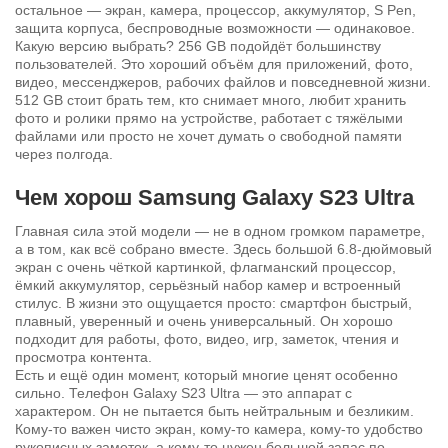
остальное — экран, камера, процессор, аккумулятор, S Pen,
защита корпуса, беспроводные возможности — одинаковое.
Какую версию выбрать? 256 GB подойдёт большинству
пользователей. Это хороший объём для приложений, фото,
видео, мессенджеров, рабочих файлов и повседневной жизни.
512 GB стоит брать тем, кто снимает много, любит хранить
фото и ролики прямо на устройстве, работает с тяжёлыми
файлами или просто не хочет думать о свободной памяти
через полгода.
Чем хорош Samsung Galaxy S23 Ultra
Главная сила этой модели — не в одном громком параметре,
а в том, как всё собрано вместе. Здесь большой 6.8-дюймовый
экран с очень чёткой картинкой, флагманский процессор,
ёмкий аккумулятор, серьёзный набор камер и встроенный
стилус. В жизни это ощущается просто: смартфон быстрый,
плавный, уверенный и очень универсальный. Он хорошо
подходит для работы, фото, видео, игр, заметок, чтения и
просмотра контента.
Есть и ещё один момент, который многие ценят особенно
сильно. Телефон Galaxy S23 Ultra — это аппарат с
характером. Он не пытается быть нейтральным и безликим.
Кому-то важен чисто экран, кому-то камера, кому-то удобство
рукописных заметок, а кому-то нужен большой запас по