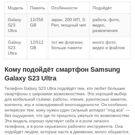
Модель
Память
Особенности
Подойдёт
Galaxy
12/256
экран, 200 МП, S
работа, фото,
S23
GB
Pen, мощный чип
видео,
Ultra
развлечения
Galaxy
12/512
тот же флагман,
много фото,
S23
GB
больше памяти
видео и файлов
Ultra
Кому подойдёт смартфон Samsung
Galaxy S23 Ultra
Телефон Galaxy S23 Ultra подойдёт тем, кто любит большие
смартфоны с широкими возможностями. Это хороший выбор
для мобильной съёмки, работы, чтения, рукописных заметок,
контента, игр и повседневной многозадачности. Он особенно
интересен тем, кому нужен один сильный аппарат “под всё” —
без ощущения, что где-то пришлось ужаться по возможностям.
Эта модель хорошо чувствует себя и в роли личного
телефона, и в роли серьёзного рабочего инструмента. Она
подойдёт людям, которые часто в движении, много общаются,