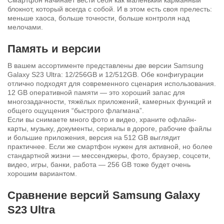
Смартфон начинает вести себя как маленький карманный
блокнот, который всегда с собой. И в этом есть своя прелесть:
меньше хаоса, больше точности, больше контроля над
мелочами.
Память и версии
В вашем ассортименте представлены две версии Samsung
Galaxy S23 Ultra: 12/256GB и 12/512GB. Обе конфигурации
отлично подходят для современного сценария использования.
12 GB оперативной памяти — это хороший запас для
многозадачности, тяжёлых приложений, камерных функций и
общего ощущения “быстрого флагмана”.
Если вы снимаете много фото и видео, храните офлайн-
карты, музыку, документы, сериалы в дороге, рабочие файлы
и большие приложения, версия на 512 GB выглядит
практичнее. Если же смартфон нужен для активной, но более
стандартной жизни — мессенджеры, фото, браузер, соцсети,
видео, игры, банки, работа — 256 GB тоже будет очень
хорошим вариантом.
Сравнение версий Samsung Galaxy
S23 Ultra