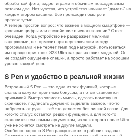
обработкой фото, видео, играми и обычным повседневным
потоком дел. Нет чувства, что устройство начинает “думать” на
каждом втором касании. Всё происходит быстро и
предсказуемо.
А теперь простой вопрос: что важнее в мощном смартфоне —
красивые цифры или спокойствие в использовании? Ответ
очевиден. Когда устройство не раздражает мелкими
задержками, не тормозит при переключении между
программами и не теряет темп под нагрузкой, пользоваться
им гораздо приятнее. S23 Ultra как раз из таких моделей. Он
не создаёт ощущение спешки, а просто работает на хорошем
уровне каждый день.
S Pen и удобство в реальной жизни
Встроенный S Pen — это одна из тех функций, которые
сначала кажутся приятным бонусом, а потом становятся
привычкой. Быстро записать мысль, сделать пометку на
скриншоте, подписать документ, выделить важное, что-то
набросать от руки — всё это делается без лишней возни. Для
кого-то стилус остаётся редкой функцией, а для кого-то
становится тем самым аргументом, из-за которого после Ultra
уже не хочется смотреть на другие модели.
Особенно хорошо S Pen раскрывается в рабочих задачах.