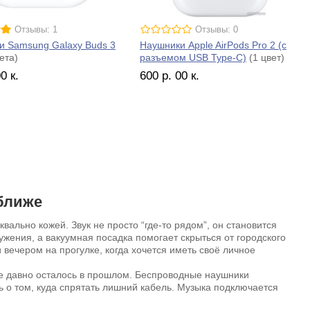
Отзывы: 1
Отзывы: 0
и Samsung Galaxy Buds 3
Наушники Apple AirPods Pro 2 (с
ета)
разъемом USB Type-C)
(1 цвет)
00
к.
600
р.
00
к.
 ближе
ально кожей. Звук не просто “где-то рядом”, он становится
ужения, а вакуумная посадка помогает скрыться от городского
 вечером на прогулке, когда хочется иметь своё личное
же давно осталось в прошлом. Беспроводные наушники
ь о том, куда спрятать лишний кабель. Музыка подключается