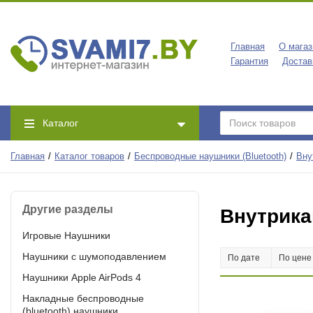
Главная
О магаз
Гарантия
Достав
Каталог
Главная
Каталог товаров
Беспроводные наушники (Bluetooth)
Вну
Другие разделы
Внутрика
Игровые Наушники
Наушники с шумоподавлением
По дате
По цен
Наушники Apple AirPods 4
Накладные беспроводные
(bluetooth) наушники