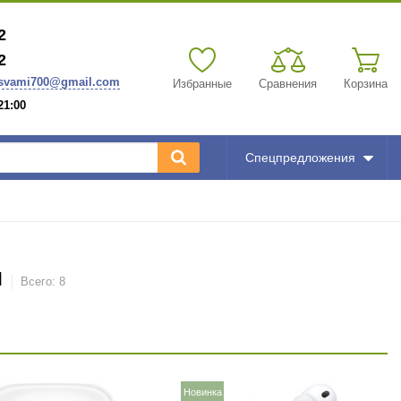
2
2
svami700@gmail.com
Избранные
Сравнения
Корзина
1:00
Спецпредложения
и
Всего:
8
Новинка