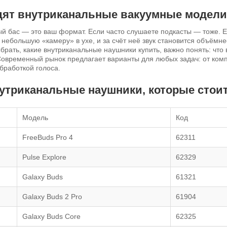
дят внутриканальные вакуумные модели
й бас — это ваш формат. Если часто слушаете подкасты — тоже. 
небольшую «камеру» в ухе, и за счёт неё звук становится объёмнее
брать, какие внутриканальные наушники купить, важно понять: чт
Современный рынок предлагает варианты для любых задач: от ком
бработкой голоса.
нутриканальные наушники, которые стои
Модель
Код
FreeBuds Pro 4
62311
Pulse Explore
62329
Galaxy Buds
61321
Galaxy Buds 2 Pro
61904
Galaxy Buds Core
62325