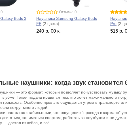
 0
Отзывы: 0
Galaxy Buds 3
Наушники Samsung Galaxy Buds
Наушник
FE
(2 цвета)
Pro
(2 цв
240
р.
00
к.
515
р.
льные наушники: когда звук становится
ушники — это формат, который позволяет почувствовать музыку букв
 глубже. Такая подача нравится тем, кто хочет максимального погр
я громкость. Особенно ярко это ощущается утром в транспорте или
 если вокруг много людей.
тали настолько стабильными, что ощущение “провода в кармане” у
 двигаться, заниматься спортом, работать за ноутбуком и не думат
у — достал из кейса, и всё.