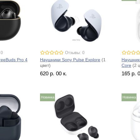
 0
Отзывы: 0
eeBuds Pro 4
Наушники Sony Pulse Explore
(1
Наушник
цвет)
Core
(2 ц
620
р.
00
к.
165
р.
Новинка
Новинка